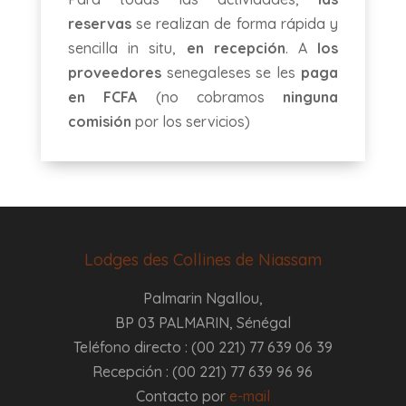
reservas
se realizan de forma rápida y
sencilla in situ,
en recepción
. A
los
proveedores
senegaleses se les
paga
en FCFA
(no cobramos
ninguna
comisión
por los servicios)
Lodges des Collines de Niassam
Palmarin Ngallou,
BP 03 PALMARIN, Sénégal
Teléfono directo : (00 221) 77 639 06 39
Recepción : (00 221) 77 639 96 96
Contacto por
e-mail